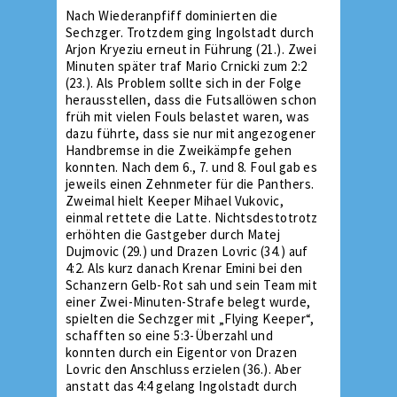
Nach Wiederanpfiff dominierten die
Sechzger. Trotzdem ging Ingolstadt durch
Arjon Kryeziu erneut in Führung (21.). Zwei
Minuten später traf Mario Crnicki zum 2:2
(23.). Als Problem sollte sich in der Folge
herausstellen, dass die Futsallöwen schon
früh mit vielen Fouls belastet waren, was
dazu führte, dass sie nur mit angezogener
Handbremse in die Zweikämpfe gehen
konnten. Nach dem 6., 7. und 8. Foul gab es
jeweils einen Zehnmeter für die Panthers.
Zweimal hielt Keeper Mihael Vukovic,
einmal rettete die Latte. Nichtsdestotrotz
erhöhten die Gastgeber durch Matej
Dujmovic (29.) und Drazen Lovric (34.) auf
4:2. Als kurz danach Krenar Emini bei den
Schanzern Gelb-Rot sah und sein Team mit
einer Zwei-Minuten-Strafe belegt wurde,
spielten die Sechzger mit „Flying Keeper“,
schafften so eine 5:3-Überzahl und
konnten durch ein Eigentor von Drazen
Lovric den Anschluss erzielen (36.). Aber
anstatt das 4:4 gelang Ingolstadt durch