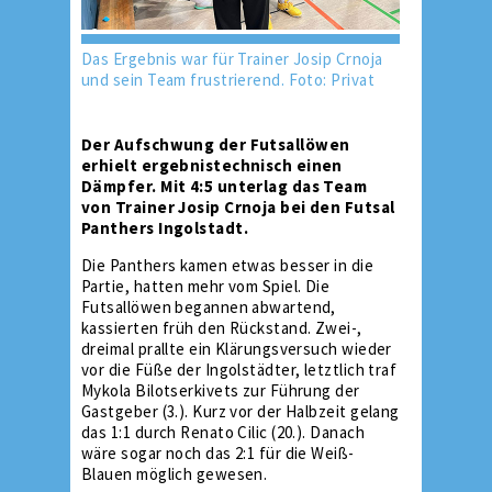
Das Ergebnis war für Trainer Josip Crnoja
und sein Team frustrierend. Foto: Privat
Der Aufschwung der Futsallöwen
erhielt ergebnistechnisch einen
Dämpfer. Mit 4:5 unterlag das Team
von Trainer Josip Crnoja bei den Futsal
Panthers Ingolstadt.
Die Panthers kamen etwas besser in die
Partie, hatten mehr vom Spiel. Die
Futsallöwen begannen abwartend,
kassierten früh den Rückstand. Zwei-,
dreimal prallte ein Klärungsversuch wieder
vor die Füße der Ingolstädter, letztlich traf
Mykola Bilotserkivets zur Führung der
Gastgeber (3.). Kurz vor der Halbzeit gelang
das 1:1 durch Renato Cilic (20.). Danach
wäre sogar noch das 2:1 für die Weiß-
Blauen möglich gewesen.