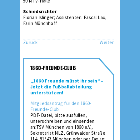
50 MTV-Halle
Schiedsrichter
Florian Islinger; Assistenten: Pascal Lau,
Farin Münchhoff
Zurück
Weiter
1860-FREUNDE-CLUB
„1860 Freunde müsst ihr sein“ –
Jetzt die Fußballabteilung
unterstützen!
Mitgliedsantrag für den 1860-
Freunde-Club
PDF-Datei, bitte ausfüllen,
unterschreiben und einsenden
an:TSV München von 1860 e.V.,
Sekretariat NLZ, Grünwalder Straße
114, 81547 München oder per Fax an: