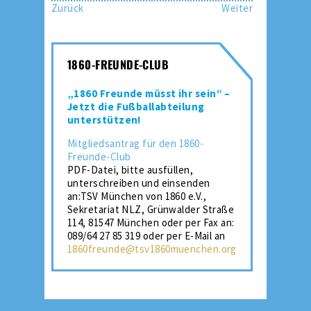
Zurück
Weiter
1860-FREUNDE-CLUB
„1860 Freunde müsst ihr sein“ –
Jetzt die Fußballabteilung
unterstützen!
Mitgliedsantrag für den 1860-
Freunde-Club
PDF-Datei, bitte ausfüllen,
unterschreiben und einsenden
an:TSV München von 1860 e.V.,
Sekretariat NLZ, Grünwalder Straße
114, 81547 München oder per Fax an:
089/64 27 85 319 oder per E-Mail an
1860freunde@tsv1860muenchen.org