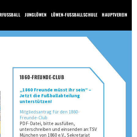
RFUSSBALL
JUNGLÖWEN
LÖWEN-FUSSBALLSCHULE
HAUPTVEREIN
1860-FREUNDE-CLUB
„1860 Freunde müsst ihr sein“ –
Jetzt die Fußballabteilung
unterstützen!
Mitgliedsantrag für den 1860-
Freunde-Club
PDF-Datei, bitte ausfüllen,
unterschreiben und einsenden an:TSV
München von 1860 e.V., Sekretariat