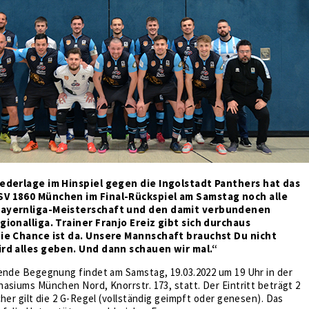
iederlage im Hinspiel gegen die Ingolstadt Panthers hat das
SV 1860 München im Final-Rückspiel am Samstag noch alle
Bayernliga-Meisterschaft und den damit verbundenen
gionalliga. Trainer Franjo Ereiz gibt sich durchaus
Die Chance ist da. Unsere Mannschaft brauchst Du nicht
ird alles geben. Und dann schauen wir mal.“
dende Begegnung findet am Samstag, 19.03.2022 um 19 Uhr in der
asiums München Nord, Knorrstr. 173, statt. Der Eintritt beträgt 2
cher gilt die 2 G-Regel (vollständig geimpft oder genesen). Das