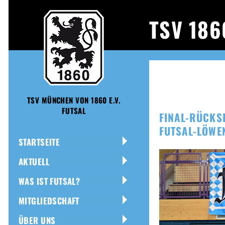
TSV 18
TSV MÜNCHEN VON 1860 E.V.
FUTSAL
FINAL-RÜCKS
FUTSAL-LÖWE
STARTSEITE
AKTUELL
WAS IST FUTSAL?
MITGLIEDSCHAFT
ÜBER UNS