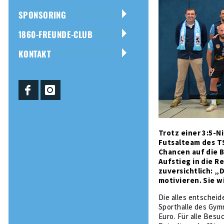
SPONSORING
1860-FREUNDE-CLUB
KONTAKT
Trotz einer 3:5-N
Futsalteam des T
Chancen auf die 
Aufstieg in die Re
zuversichtlich: „
motivieren. Sie w
Die alles entschei
Sporthalle des Gymn
Euro. Für alle Besu