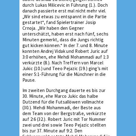
durch Lukas Milicevic in Führung (1.). Doch
danach passierte erst mal nicht mehr viel.
„Wir sind etwas zu entspannt in die Partie
gestartet“, fand Spielertrainer Josip
Crnoja. „Wir haben den Gegner
unterschätzt, haben erst nach fünf, sechs
Minuten gemerkt, dass die Jungs richtig
gut kicken können.“ In der 7. und 8. Minute
konnten Andrej Vidak und Robert Juric auf
3:0 erhöhen, ehe Mehdi Mohammadi auf 1:3
verkürzte (8.). Nach Treffern von Marcel
Jukic (10.) und Teeo Pejazic (19.) ging’s mit
einer 5:1-Führung für die Münchner in die
Pause.
Im zweiten Durchgang dauerte es bis zur
30. Minute, ehe Marco Jukic das halbe
Dutzend für die Futsallöwen vollmachte
(30.). Mehdi Mohammadi, der Beste aus
dem Team von der Bergstraße, verkürzte
auf 2:6 (32.). Robert Juric mit Tor Nummer
zwei und drei sowie Teeo Pejazic stellten
bis zur 37. Minute auf 9:2. Den