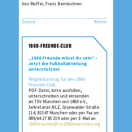
Von Maffei, Franz Bernlochner
Zurück
Weiter
1860-FREUNDE-CLUB
„1860 Freunde müsst ihr sein“ –
Jetzt die Fußballabteilung
unterstützen!
Mitgliedsantrag für den 1860-
Freunde-Club
PDF-Datei, bitte ausfüllen,
unterschreiben und einsenden
an:TSV München von 1860 e.V.,
Sekretariat NLZ, Grünwalder Straße
114, 81547 München oder per Fax an:
089/64 27 85 319 oder per E-Mail an
1860freunde@tsv1860muenchen.org